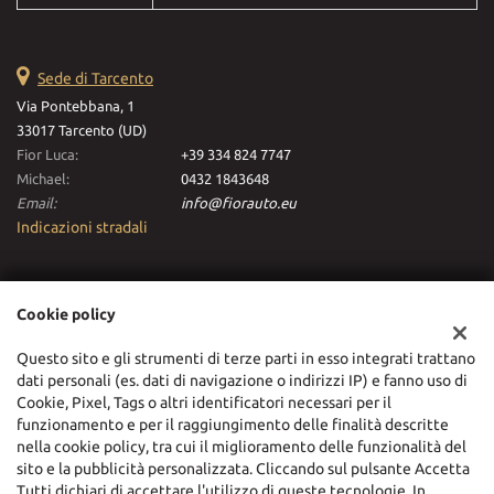
Sede di Tarcento
Via Pontebbana, 1
33017 Tarcento (UD)
Fior Luca:
+39 334 824 7747
Michael:
0432 1843648
Email:
info@fiorauto.eu
Indicazioni stradali
Dati fiscali:
Cookie policy
Fiorauto Srl
Via Pontebbana, 1, Tarcento (UD)
Questo sito e gli strumenti di terze parti in esso integrati trattano
C.F/P.IVA:
03116630306
dati personali (es. dati di navigazione o indirizzi IP) e fanno uso di
Registro delle imprese:
UD
Cookie, Pixel, Tags o altri identificatori necessari per il
funzionamento e per il raggiungimento delle finalità descritte
nella cookie policy, tra cui il miglioramento delle funzionalità del
sito e la pubblicità personalizzata. Cliccando sul pulsante Accetta
Tutti dichiari di accettare l'utilizzo di queste tecnologie. In