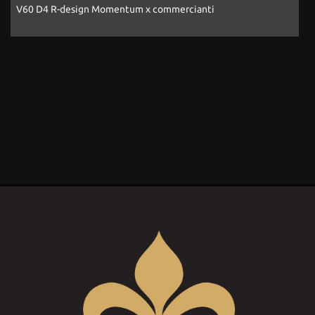
Passat 2.0 TDI SCR 190 CV 4MOTION DSG Executive BMT