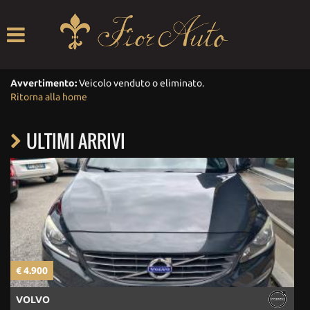
HOME
LISTA VEICOLI
Avvertimento:
Veicolo venduto o eliminato.
Ritorna alla home
ACQUISTIAMO USATO
ULTIMI ARRIVI
ASSISTENZA
CONTRIBUTI
CONTATTI
€ 21.500
VOLKSWAGEN