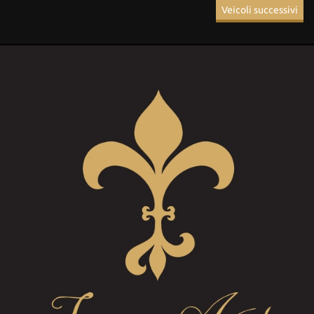
Veicoli successivi
• Airbag • Airbag laterali • Airbag Passeggero • Airbag posteriore
• Airbag testa • Alzacristalli elettrici • Android Auto • Apple
CarPlay • Assistente abbaglianti • Autoradio • Autoradio digitale •
Bluetooth • Boardcomputer • Bracciolo • Cerchi in lega • Chiamata
automatica per emergenze • Chiusura centralizzata • Chiusura
centralizzata senza chiave • Chiusura centralizzata telecomandata •
Climatizzatore • Climatizzatore automatico, 2 zone • Controllo
automatico clima • Controllo elettronico della corsia • Controllo
trazione • Controllo vocale • Cruise Control • ESP • Fari LED •
Fendinebbia • Filtro antiparticolato • Frenata d'emergenza
assistita • Freno di stazionamento elettrico • Hill holder •
Immobilizzatore elettronico • Isofix • Limitatore di velocità • Luce
d'ambiente • Luci diurne • Luci diurne LED • Marmitta catalitica •
Monitoraggio pressione pneumatici • MP3 • Riconoscimento dei
segnali stradali • Ruota di riserva • Sedile posteriore sdoppiato •
Sensore di luce • Sensore di pioggia • Sensori di parcheggio
anteriori • Sensori di parcheggio posteriori • Servosterzo • Sistema
di avviso di distanza • Navigatore satellitare • Sistema di
riconoscimento della stanchezza • Specchietti laterali elettrici •
Specchietto retrovisore con funzione antiabbagliamento •
Start/Stop Automatico • Telecamera per parcheggio assistito •
Touch screen • USB • Vetri oscurati • Vivavoce • Volante in pelle •
Volante multifunzione