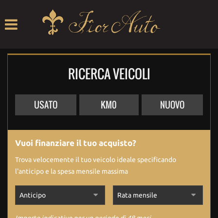
HOME
LISTA VEICOLI
RICERCA VEICOLI
ACQUISTIAMO USATO
ASSISTENZA
USATO
KM0
NUOVO
CONTRIBUTI
Vuoi finanziare il tuo acquisto?
CONTATTI
Trova velocemente il tuo veicolo ideale specificando
l'anticipo e la spesa mensile massima