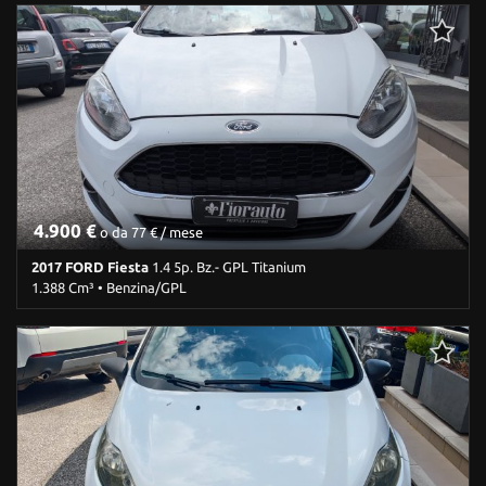
319.000 Km • Cambio Manuale (5) • Antracite metallizzato • 5 Porte
• ABS • Airbag • Airbag laterali • Airbag Passeggero • Airbag testa
• Autoradio • Boardcomputer • Bracciolo • Chiusura centralizzata •
Chiusura centralizzata telecomandata • Climatizzatore • Controllo
trazione • Cruise Control • ESP • Fendinebbia • Filtro
antiparticolato • Hill holder • Immobilizzatore elettronico • Isofix •
Lettore CD • Limitatore di velocità • Marmitta catalitica •
Monitoraggio pressione pneumatici • Pneumatici estivi • Ruota di
riserva • Sedile posteriore sdoppiato • Sensore di luce • Sensore di
pioggia • Servosterzo • Specchietti laterali elettrici • Vetri oscurati
• Volante in pelle • Volante multifunzione
4.900 €
o da 77 € / mese
2017 FORD Fiesta
1.4 5p. Bz.- GPL Titanium
1.388 Cm³ • Benzina/GPL
235.000 Km • Cambio Manuale (5) • Bianco pastello • 5 Porte • ABS
• Airbag • Airbag laterali • Airbag Passeggero • Airbag testa •
Autoradio • Bluetooth • Boardcomputer • Bracciolo • Cerchi in lega
• Chiusura centralizzata • Chiusura centralizzata telecomandata •
Climatizzatore • Controllo trazione • Cruise Control • ESP •
Fendinebbia • Immobilizzatore elettronico • Isofix • Lettore CD •
Limitatore di velocità • Luci diurne • Marmitta catalitica • Sedile
posteriore sdoppiato • Servosterzo • Specchietti laterali elettrici •