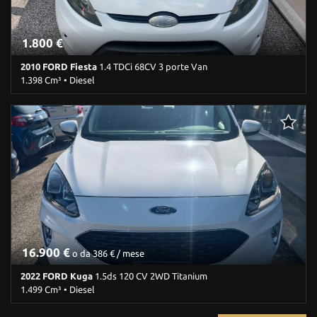
Volante multifunzione
1.800 €
2010 FORD Fiesta
1.4 TDCi 68CV 3 porte Van
1.398 Cm³ • Diesel
258.000 Km • Cambio Manuale (5) • Bianco pastello • 3 Porte • ABS
• Airbag • Airbag Passeggero • Alzacristalli elettrici • Autoradio •
Boardcomputer • Chiusura centralizzata • Chiusura centralizzata
telecomandata • Climatizzatore • Controllo trazione • ESP • Hill
holder • Immobilizzatore elettronico • Lettore CD • MP3 • Ruotino
• Sensore di luce • Servosterzo • Specchietti laterali elettrici • Vetri
oscurati • Vivavoce • Volante multifunzione
16.900 €
o da 386 € / mese
2022 FORD Kuga
1.5ds 120 CV 2WD Titanium
1.499 Cm³ • Diesel
119.000 Km • Cambio Manuale (6) • Bianco pastello • 5 Porte • ABS