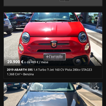
20.900 €
o da 489 € / mese
2019 ABARTH 595
1.4 Turbo T-Jet 160 CV Pista 280cv STAGE3
1.368 Cm³ • Benzina
82.000 Km • Cambio Manuale (5) • Rosso pastello • 3 Porte • ABS •
Airbag • Airbag laterali • Airbag Passeggero • Airbag testa •
Alzacristalli elettrici • Android Auto • Apple CarPlay • Autoradio •
Bluetooth • Boardcomputer • Cerchi in lega • Chiusura
centralizzata • Chiusura centralizzata telecomandata •
Climatizzatore • Controllo automatico clima • Controllo trazione •