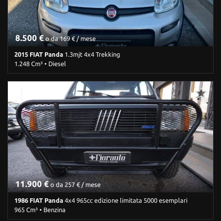
Servosterzo • Specchietti laterali elettrici • Touch screen • USB •
Vetri oscurati • Vivavoce • Volante in pelle • Volante multifunzione
8.500 €
o da 169 € / mese
2015 FIAT Panda
1.3mjt 4x4 Trekking
1.248 Cm³ • Diesel
174.000 Km • Cambio Manuale (5) • Argento metallizzato • 5 Porte
• ABS • Airbag • Airbag Passeggero • Airbag testa • Alzacristalli
elettrici • Autoradio • Bluetooth • Boardcomputer • Cerchi in lega •
Chiusura centralizzata • Chiusura centralizzata telecomandata •
Climatizzatore • Controllo automatico clima • Controllo trazione •
Controllo vocale • ESP • Fendinebbia • Filtro antiparticolato • Hill
holder • Immobilizzatore elettronico • Isofix • Kit fumatori •
Lettore CD • Luci diurne • Marmitta catalitica • MP3 • Ruotino •
Servosterzo • Navigatore satellitare • Specchietti laterali elettrici •
Start/Stop Automatico • Trazione integrale • USB • Vetri oscurati •
Vivavoce • Volante in pelle • Volante multifunzione
11.900 €
o da 257 € / mese
1986 FIAT Panda
4x4 965cc edizione limitata 5000 esemplari
965 Cm³ • Benzina