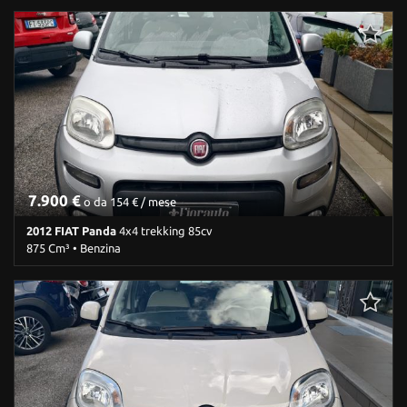
186.000 Km • Cambio Manuale (5) • Verde pastello • 3 Porte •
Alzacristalli elettrici • Ruota di riserva • Trazione integrale
7.900 €
o da 154 € / mese
2012 FIAT Panda
4x4 trekking 85cv
875 Cm³ • Benzina
173.000 Km • Cambio Manuale (6) • Argento metallizzato • 5 Porte
• ABS • Airbag • Airbag laterali • Airbag Passeggero • Alzacristalli
elettrici • Autoradio • Boardcomputer • Bracciolo • Cerchi in lega •
Chiusura centralizzata • Chiusura centralizzata telecomandata •
Climatizzatore • Controllo trazione • ESP • Fendinebbia • Hill
holder • Immobilizzatore elettronico • Isofix • Lettore CD • Luci
diurne • Marmitta catalitica • MP3 • Ruotino • Sensori di parcheggio
posteriori • Servosterzo • Start/Stop Automatico • Trazione