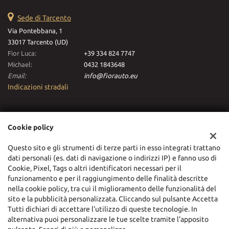
Sede di Tarcento
Via Pontebbana, 1
33017 Tarcento (UD)
Fior Luca:
+39 334 824 7747
Michael:
0432 1843648
Email:
info@fiorauto.eu
Indicazioni stradali
Dati fiscali:
Cookie policy
Fiorauto Srl
Via Pontebbana, 1, Tarcento (UD)
Questo sito e gli strumenti di terze parti in esso integrati trattano
C.F/P.IVA:
03116630306
dati personali (es. dati di navigazione o indirizzi IP) e fanno uso di
Registro delle imprese:
UD
Cookie, Pixel, Tags o altri identificatori necessari per il
funzionamento e per il raggiungimento delle finalità descritte
nella cookie policy, tra cui il miglioramento delle funzionalità del
sito e la pubblicità personalizzata. Cliccando sul pulsante Accetta
Tutti dichiari di accettare l'utilizzo di queste tecnologie. In
alternativa puoi personalizzare le tue scelte tramite l'apposito