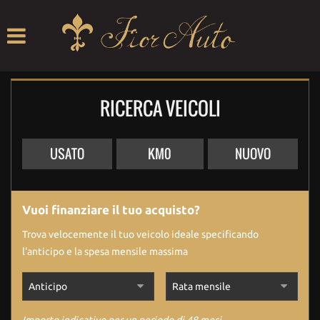
HOME
LISTA VEICOLI
RICERCA VEICOLI
ACQUISTIAMO USATO
ASSISTENZA
USATO
KM0
NUOVO
CONTRIBUTI
Vuoi finanziare il tuo acquisto?
CONTATTI
Trova velocemente il tuo veicolo ideale specificando
l'anticipo e la spesa mensile massima