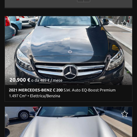
20.900 €
o da 489 € / mese
2021 MERCEDES-BENZ C 200
S.W. Auto EQ-Boost Premium
1.497 Cm³ • Elettrica/Benzina
115.000 Km • Cambio Automatico (9) • Nero perlato • 5 Porte • 360°
camera • ABS • Airbag • Airbag laterali • Airbag Passeggero •
Airbag posteriore • Airbag testa • Alzacristalli elettrici • Android
Auto • Apple CarPlay • Assistente abbaglianti • Autoradio •
Autoradio digitale • Blind spot monitor • Bluetooth •
Boardcomputer • Bracciolo • Carica per smartphone a induzione •