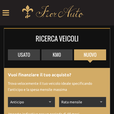
HOME
LISTA VEICOLI
RICERCA VEICOLI
ACQUISTIAMO USATO
ASSISTENZA
USATO
KM0
NUOVO
CONTRIBUTI
Vuoi finanziare il tuo acquisto?
CONTATTI
Trova velocemente il tuo veicolo ideale specificando
l'anticipo e la spesa mensile massima