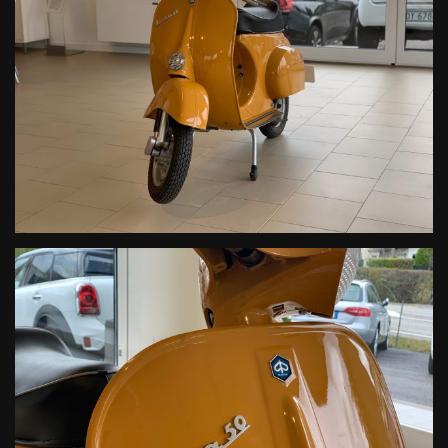
Luca - 334.8247747