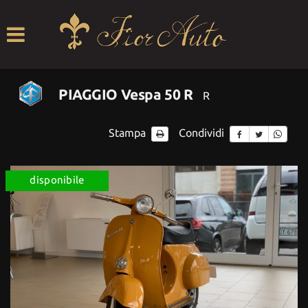
HOME
LISTA VEICOLI
PIAGGIO Vespa 50 R
R
ACQUISTIAMO USATO
Stampa
Condividi
ASSISTENZA
CONTRIBUTI
disponibile
CONTATTI