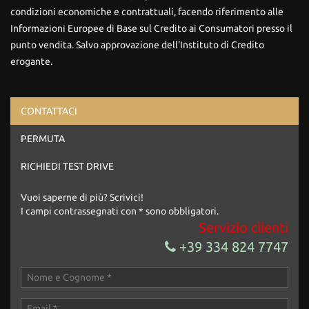
condizioni economiche e contrattuali, facendo riferimento alle
Informazioni Europee di Base sul Credito ai Consumatori presso il
punto vendita. Salvo approvazione dell'Instituto di Credito
erogante.
CONTATTACI
Ho letto e accetto
l'informativa privacy
*
PERMUTA
Acconsento al trattamento dei miei dati per finalità di
marketing
RICHIEDI TEST DRIVE
Invia la tua richiesta
Vuoi saperne di più? Scrivici!
I campi contrassegnati con * sono obbligatori.
Servizio clienti
+39 334 824 7747