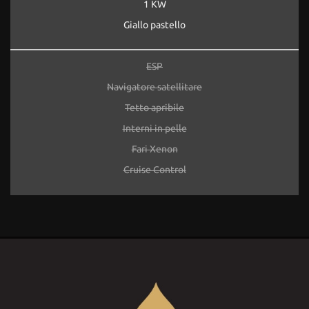
1 KW
Giallo pastello
ESP
Navigatore satellitare
Tetto apribile
Interni in pelle
Fari Xenon
Cruise Control