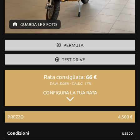
GUARDA LE 8 FOTO
PERMUTA
TEST-DRIVE
Rata consigliata:
66 €
T.A.N. 8,06% - T.A.E.G.
17%
CONFIGURA LA TUA RATA
PREZZO
4.500 €
Condizioni
usato