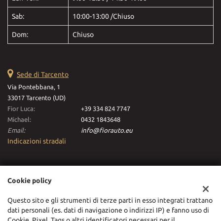
Sab:
10:00-13:00 /Chiuso
Dom:
Chiuso
Sede di Tarcento
Via Pontebbana, 1
33017 Tarcento (UD)
Fior Luca:
+39 334 824 7747
Michael:
0432 1843648
Email:
info@fiorauto.eu
Indicazioni stradali
Dati fiscali:
Cookie policy
Fiorauto Srl
Via Pontebbana, 1, Tarcento (UD)
Questo sito e gli strumenti di terze parti in esso integrati trattano
C.F/P.IVA:
03116630306
dati personali (es. dati di navigazione o indirizzi IP) e fanno uso di
Registro delle imprese:
UD
Cookie, Pixel, Tags o altri identificatori necessari per il