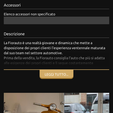
Accessori
Elenco accessori non specificato
Descrizione
La Fiorauto è una realtà giovane e dinamica che mette a
disposizione dei propri clienti l'esperienza ventennale maturata
dal suo team nel settore automotive.
Prima della vendita, la Fiorauto consiglia l'auto che più si adatta
alle esigenze dei propri clienti e li segue costantemente
dall'acquisto al post-vendita, riservando le migliori condizioni
economiche per i servizi di officina, carrozzeria, gommista, e tutto
LEGGI TUTTO...
ciò che comprende il mondo dell'automobile.
Finanziamento a tasso agevolato
Permuta usato su usato
Per info e prove:
FiorAuto - 0432.1843648