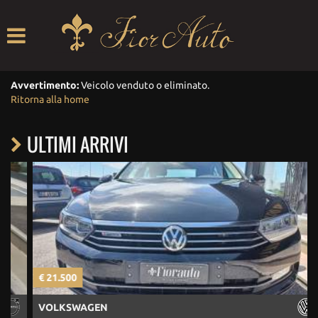
HOME
LISTA VEICOLI
Avvertimento:
Veicolo venduto o eliminato.
Ritorna alla home
ACQUISTIAMO USATO
ULTIMI ARRIVI
ASSISTENZA
CONTRIBUTI
CONTATTI
€ 21.500
€
VOLKSWAGEN