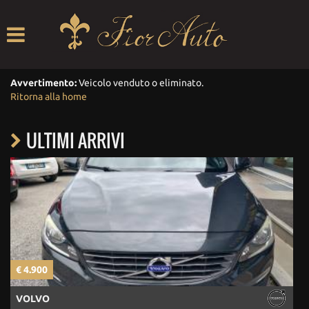
HOME
LISTA VEICOLI
Avvertimento:
Veicolo venduto o eliminato.
Ritorna alla home
ACQUISTIAMO USATO
ULTIMI ARRIVI
ASSISTENZA
CONTRIBUTI
CONTATTI
€ 21.500
VOLKSWAGEN