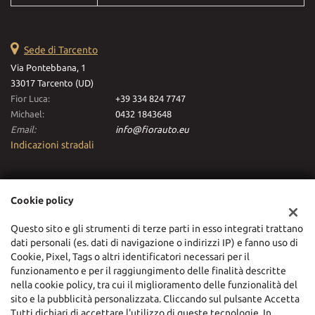
Sede di Tarcento
Via Pontebbana, 1
33017 Tarcento (UD)
Fior Luca:
+39 334 824 7747
Michael:
0432 1843648
Email:
info@fiorauto.eu
Indicazioni stradali
Dati fiscali:
Cookie policy
Fiorauto Srl
Via Pontebbana, 1, Tarcento (UD)
Questo sito e gli strumenti di terze parti in esso integrati trattano
C.F/P.IVA:
03116630306
dati personali (es. dati di navigazione o indirizzi IP) e fanno uso di
Registro delle imprese:
UD
Cookie, Pixel, Tags o altri identificatori necessari per il
funzionamento e per il raggiungimento delle finalità descritte
nella cookie policy, tra cui il miglioramento delle funzionalità del
sito e la pubblicità personalizzata. Cliccando sul pulsante Accetta
Tutti dichiari di accettare l'utilizzo di queste tecnologie. In