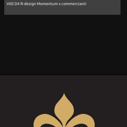
Passat 2.0 TDI SCR 190 CV 4MOTION DSG Executive BMT