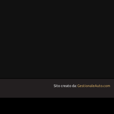
Sito creato da:
GestionaleAuto.com